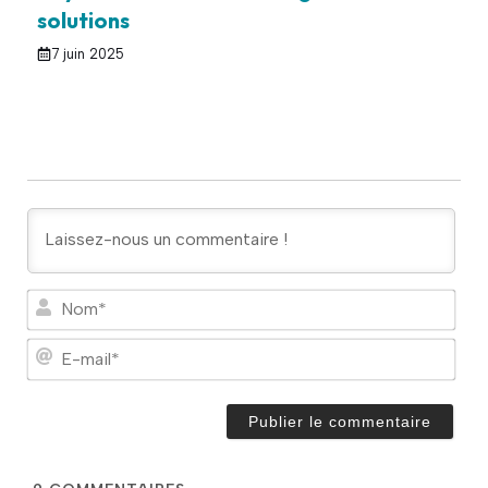
solutions
7 juin 2025
N
o
m
E
*
-
m
a
i
l
*