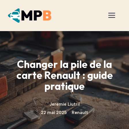
Aller
au
Men
contenu
Changer la pile de la
carte Renault : guide
pratique
Jeremie Liutril
22 mai 2025
Renault