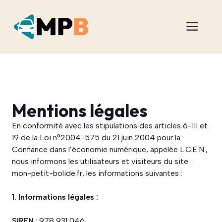
Aller
au
Men
contenu
Mentions légales
En conformité avec les stipulations des articles 6-III et
19 de la Loi n°2004-575 du 21 juin 2004 pour la
Confiance dans l’économie numérique, appelée L.C.E.N.,
nous informons les utilisateurs et visiteurs du site :
mon-petit-bolide.fr, les informations suivantes :
1. Informations légales :
SIREN
: 978 931 046