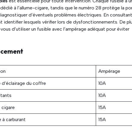
bles
est essentielle pour toute intervention. Chaque fusible a u
t dédié à l’allume-cigare, tandis que le numéro 28 protège la p
diagnostiquer d’éventuels problèmes électriques. En consultant
 identifier lesquels vérifier lors de dysfonctionnements. De pl
vous d’utiliser un fusible avec l’ampérage adéquat pour éviter
lacement
ion
Ampérage
d’éclairage du coffre
10A
otants
10A
 cigare
15A
 à carburant
15A