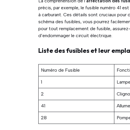
La compréhension de l’
affectation des fusi
précis, par exemple, le fusible numéro 41 es
à carburant. Ces détails sont cruciaux pour 
schéma des fusibles, vous pourrez facilement
pour tout remplacement de fusible, assurez-
d’endommager le circuit électrique.
Liste des fusibles et leur emp
Numéro de Fusible
Fonct
1
Lampe 
2
Clign
41
Allume
28
Pompe