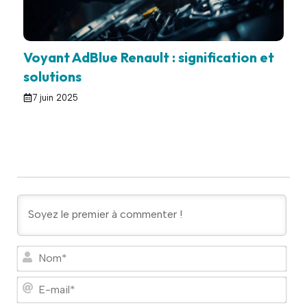
Voyant AdBlue Renault : signification et
solutions
7 juin 2025
N
o
m
E
*
-