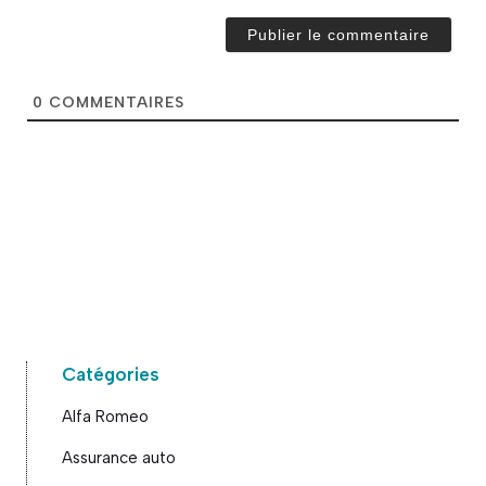
m
a
i
l
*
0
COMMENTAIRES
Catégories
Alfa Romeo
Assurance auto