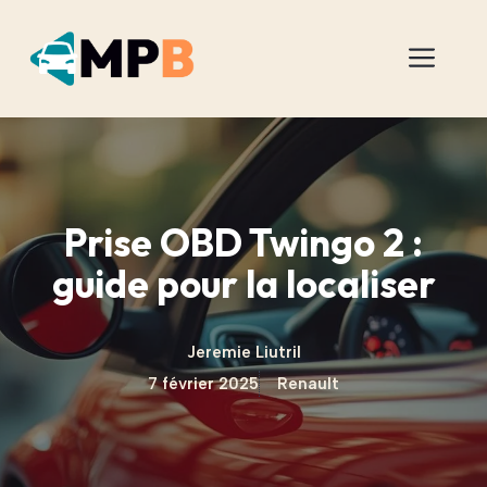
Aller
au
Men
contenu
Prise OBD Twingo 2 :
guide pour la localiser
Jeremie Liutril
7 février 2025
Renault