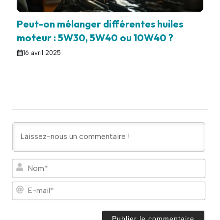
Peut-on mélanger différentes huiles
moteur : 5W30, 5W40 ou 10W40 ?
16 avril 2025
N
o
m
E
*
-
m
a