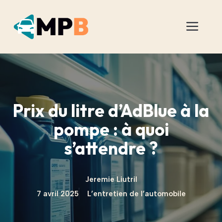
Aller
au
Men
contenu
Prix du litre d’AdBlue à la
pompe : à quoi
s’attendre ?
Jeremie Liutril
7 avril 2025
L’entretien de l’automobile