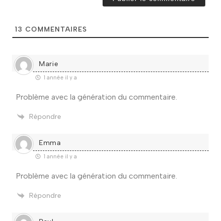
i
l
*
13
COMMENTAIRES
Marie
1 année il y a
Problème avec la génération du commentaire.
Répondre
Emma
1 année il y a
Problème avec la génération du commentaire.
Répondre