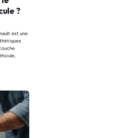
cule ?
nault est une
sthétiques
etouche
éhicule,