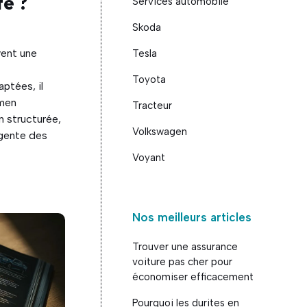
te ?
Services automobile
Skoda
vent une
Tesla
Toyota
ptées, il
amen
Tracteur
n structurée,
Volkswagen
ligente des
Voyant
Nos meilleurs articles
Trouver une assurance
voiture pas cher pour
économiser efficacement
Pourquoi les durites en