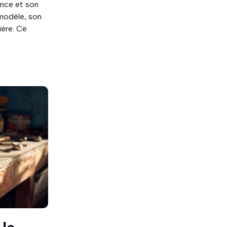
nce et son
 modèle, son
ière. Ce
 le