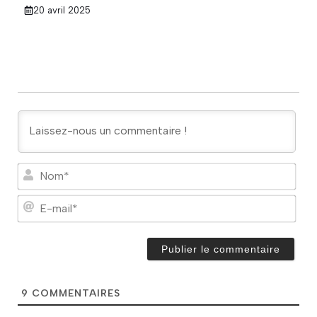
20 avril 2025
N
o
m
E
*
-
m
a
i
l
*
9
COMMENTAIRES